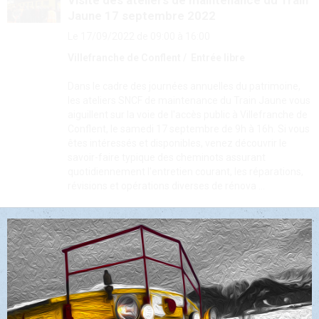
Jaune 17 septembre 2022
Le 17/09/2022
de 09:00
à 16:00
Villefranche de Conflent
Entrée libre
Dans le cadre des journées annuelles du patrimoine,
les ateliers SNCF de maintenance du Train Jaune vous
aiguillent sur la voie de l'accès public à Villefranche de
Conflent, le samedi 17 septembre de 9h à 16h. Si vous
êtes intéressés et disponibles, venez découvrir le
savoir-faire typique des cheminots assurant
quotidiennement l'entretien courant, les réparations,
révisions et opérations diverses de rénova ...